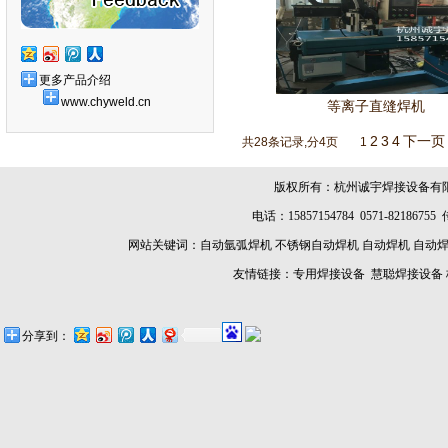
更多产品介绍
www.chyweld.cn
等离子直缝焊机
2
3
4
下一页
共28条记录,分4页
1
版权所有：杭州诚宇焊接设备有
电话：15857154784 0571-8218675
网站关键词：
自动氩弧焊机
不锈钢自动焊机
自动焊机
自动
友情链接：
专用焊接设备
慧聪焊接设备
分享到：