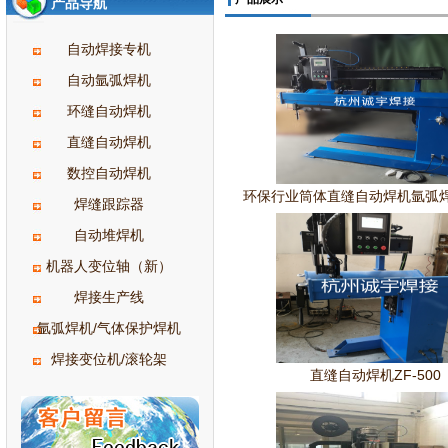
产品导航
自动焊接专机
自动氩弧焊机
环缝自动焊机
直缝自动焊机
数控自动焊机
环保行业筒体直缝自动焊机氩弧
焊缝跟踪器
自动堆焊机
机器人变位轴（新）
焊接生产线
氩弧焊机/气体保护焊机
焊接变位机/滚轮架
直缝自动焊机ZF-500