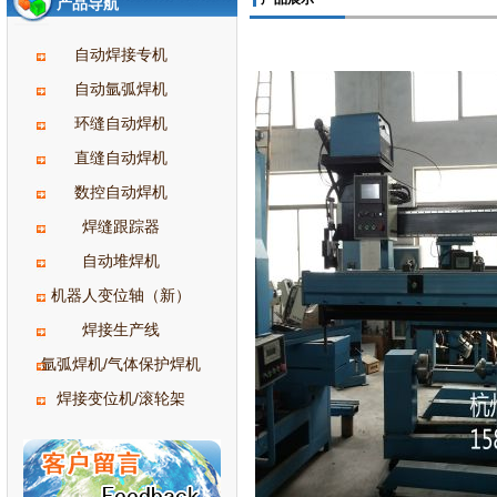
产品导航
自动焊接专机
自动氩弧焊机
环缝自动焊机
直缝自动焊机
数控自动焊机
焊缝跟踪器
自动堆焊机
机器人变位轴（新）
焊接生产线
氩弧焊机/气体保护焊机
焊接变位机/滚轮架