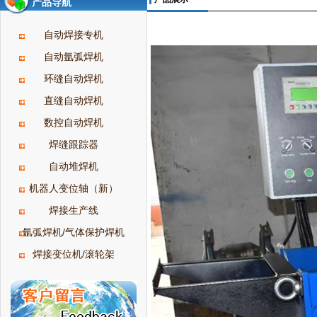
产品导航
自动焊接专机
自动氩弧焊机
环缝自动焊机
直缝自动焊机
数控自动焊机
焊缝跟踪器
自动堆焊机
机器人变位轴（新）
焊接生产线
氩弧焊机/气体保护焊机
焊接变位机/滚轮架