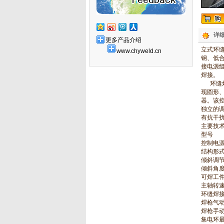
详细
更多产品介绍
立式环
www.chyweld.cn
钢、低合
接电源
焊接。
环缝焊
现圆形
器。该
独立的
有抗干
主要技
型号 H
控制电源
结构形
倾斜调
倾斜角度
可焊工件
主轴转速
环缝焊
焊枪气
焊枪手动
集电环