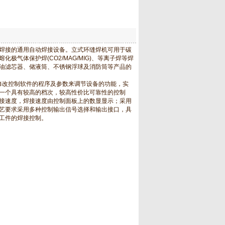
焊接的通用自动焊接设备。立式环缝焊机可用于碳
气体保护焊(CO2/MAG/MIG)、等离子焊等焊
油滤芯器、储液筒、不锈钢浮球及消防筒等产品的
修改控制软件的程序及参数来调节设备的功能，实
一个具有较高的档次，较高性价比可靠性的控制
接速度，焊接速度由控制面板上的数显显示；采用
艺要求采用多种控制输出信号选择和输出接口，具
工件的焊接控制。