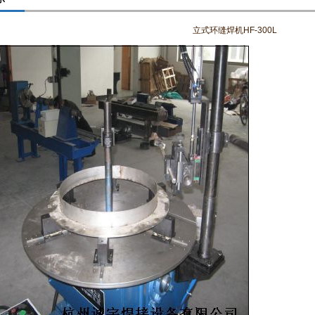
立式环缝焊机HF-300L