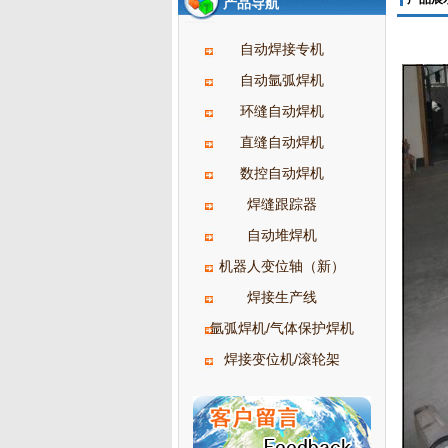
产品导航
自动焊接专机
自动氩弧焊机
环缝自动焊机
直缝自动焊机
数控自动焊机
焊缝跟踪器
自动堆焊机
机器人变位轴（新）
焊接生产线
氩弧焊机/气体保护焊机
焊接变位机/滚轮架