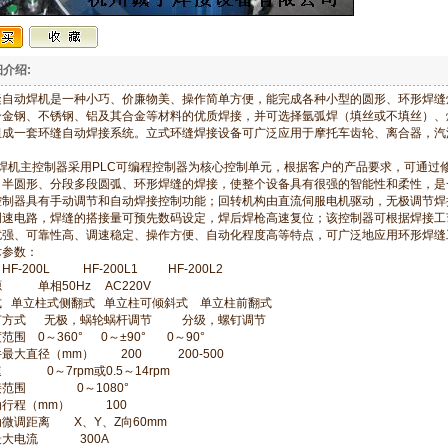
介绍:
缝自动焊机是一种小巧、价廉物美、操作简单方便，能完成各种小型的圆形、环形焊缝
金钢、不锈钢、铝及其合金等材料的优质焊接，并可选择氩弧焊（填丝或不填丝）、熔化极
组成一套环缝自动焊接系统。立式环缝焊接设备可广泛应用于摩托车齿轮、离合器，汽
机主控制器采用PLC可编程控制器为核心控制单元，根据客户的产品要求，可通过
、半圆形、分段多段圆弧、环形焊缝的焊接，使整个设备具有很强的智能性和柔性，是
控制器具有手动调节和自动焊接控制功能；回转机构由直流伺服电机驱动，无极调节焊
调速电路，焊缝的搭接量可预先数码设定，焊后焊枪高速复位；该控制器可根据焊接工
扰强、可靠性高、调速稳定、操作方便、自动化程度高等特点，可广泛地应用环形焊缝
术参数：
F-200L HF-200L1 HF-200L2
 单相50Hz AC220V
式 单立柱式侧翻式 单立柱可倾斜式 单立柱前翻式
节方式 无极，蜗轮蜗杆调节 分级，螺钉调节
范围 0～360° 0～±90° 0～90°
最大直径（mm） 200 200-500
 0～7rpm或0.5～14rpm
接范围 0～1080°
动行程（mm） 100
微调距离 X、Y、Z向60mm
最大电流 300A