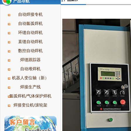
产品导航
自动焊接专机
自动氩弧焊机
环缝自动焊机
直缝自动焊机
数控自动焊机
焊缝跟踪器
自动堆焊机
机器人变位轴（新）
焊接生产线
氩弧焊机/气体保护焊机
焊接变位机/滚轮架